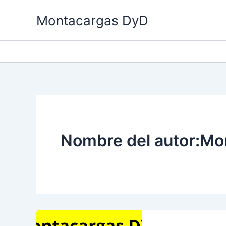
Ir
Montacargas DyD
al
contenido
Nombre del autor:M