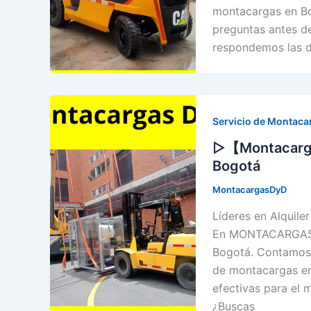
montacargas en Bo
preguntas antes de
respondemos las 
Servicio de Montaca
▷【Montacarga
Bogotá
MontacargasDyD
Líderes en Alquil
En MONTACARGAS 
Bogotá. Contamos 
de montacargas en
efectivas para el 
¿Buscas