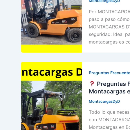
MontacargasDyD
Por MONTACARGAS 
paso a paso cómo 
MONTACARGAS DYD.
seguridad. Ideal 
montacargas es co
Preguntas Frecuente
Preguntas F
Montacargas 
MontacargasDyD
Todo lo que necesi
con MONTACARGAS 
Montacargas en Bo