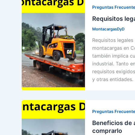
Preguntas Frecuente
Requisitos le
MontacargasDyD
Requisitos legale
montacargas en Co
también implica cu
industrial. Tanto 
requisitos exigidos
y otras entidades
Preguntas Frecuente
Beneficios de 
comprarlo