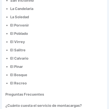
San Victorino
La Candelaria
La Soledad
El Porvenir
El Poblado
El Virrey
El Salitre
El Calvario
El Pinar
El Bosque
El Recreo
Preguntas Frecuentes
¿Cuánto cuesta el servicio de montacargas?