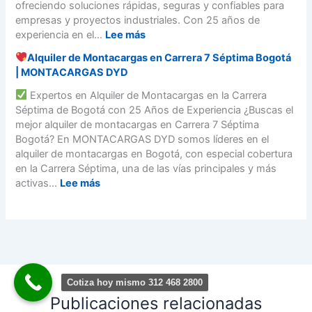
c
i
ofreciendo soluciones rápidas, seguras y confiables para
o
e
n
i
o
empresas y proyectos industriales. Con 25 años de
s
1
i
l
d
:
experiencia en el...
Lee más
C
3
d
i
e
e
|
a
Alquiler de Montacargas en Carrera 7 Séptima Bogotá
o
C
A
r
B
B
| MONTACARGAS DYD
e
a
l
c
o
o
n
r
q
Expertos en Alquiler de Montacargas en la Carrera
a
g
y
B
g
u
Séptima de Bogotá con 25 Años de Experiencia ¿Buscas el
y
o
a
o
a
i
mejor alquiler de montacargas en Carrera 7 Séptima
L
t
c
g
y
l
Bogotá? En MONTACARGAS DYD somos líderes en el
i
á
á
o
D
e
alquiler de montacargas en Bogotá, con especial cobertura
s
–
t
e
r
en la Carrera Séptima, una de las vías principales y más
t
B
á
s
d
:
activas...
Lee más
o
o
|
c
e
s
g
3
a
M
A
!
o
1
r
o
l
t
2
g
n
q
á
4
a
t
u
6
c
a
i
8
o
c
Cotiza hoy mismo 312 468 2800
l
2
n
a
e
Publicaciones relacionadas
8
M
r