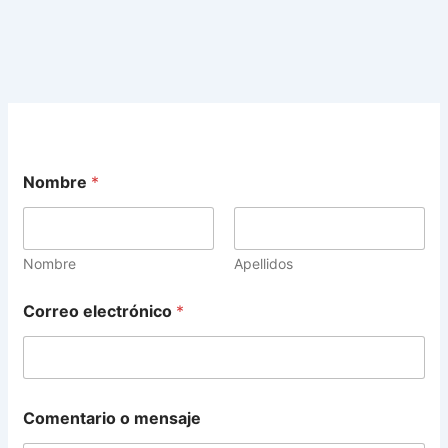
Nombre
*
Nombre
Apellidos
*
Correo electrónico
*
e
l
e
c
t
r
Comentario o mensaje
ó
n