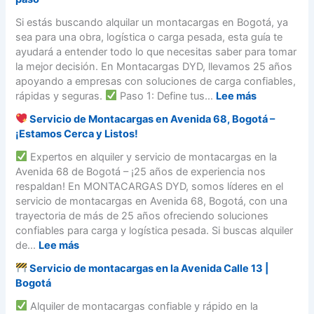
p
a
p
g
o
s
e
l
o
Si estás buscando alquilar un montacargas en Bogotá, ya
o
g
a
r
q
s
sea para una obra, logística o carga pesada, esta guía te
t
o
c
a
u
d
ayudará a entender todo lo que necesitas saber para tomar
á
t
o
r
i
e
la mejor decisión. En Montacargas DYD, llevamos 25 años
á
m
u
l
m
apoyando a empresas con soluciones de carga confiables,
b
n
a
o
:
rápidas y seguras.
Paso 1: Define tus...
Lee más
u
m
r
n
¿
s
o
Servicio de Montacargas en Avenida 68, Bogotá –
u
t
C
t
n
¡Estamos Cerca y Listos!
n
a
ó
i
t
m
c
m
Expertos en alquiler y servicio de montacargas en la
ó
a
o
a
o
Avenida 68 de Bogotá – ¡25 años de experiencia nos
n
c
n
r
a
respaldan! En MONTACARGAS DYD, somos líderes en el
:
a
t
g
l
servicio de montacargas en Avenida 68, Bogotá, con una
¿
r
a
a
q
trayectoria de más de 25 años ofreciendo soluciones
C
g
c
s
u
confiables para carga y logística pesada. Si buscas alquiler
u
a
a
y
i
:
de...
Lee más
á
s
r
c
l
l
e
g
Servicio de montacargas en la Avenida Calle 13 |
u
a
S
e
n
a
Bogotá
á
r
e
l
C
s
l
u
r
Alquiler de montacargas confiable y rápido en la
e
o
e
e