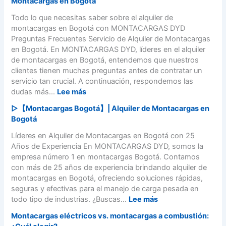
Montacargas en Bogotá
a
C
c
ó
Todo lo que necesitas saber sobre el alquiler de
a
m
montacargas en Bogotá con MONTACARGAS DYD
r
o
Preguntas Frecuentes Servicio de Alquiler de Montacargas
g
M
en Bogotá. En MONTACARGAS DYD, líderes en el alquiler
a
a
de montacargas en Bogotá, entendemos que nuestros
s
n
clientes tienen muchas preguntas antes de contratar un
e
e
servicio tan crucial. A continuación, respondemos las
n
j
:
dudas más...
Lee más
B
a
▷【Montacargas Bogotá】| Alquiler de Montacargas en
o
r
P
Bogotá
g
u
r
o
n
e
Líderes en Alquiler de Montacargas en Bogotá con 25
t
M
g
Años de Experiencia En MONTACARGAS DYD, somos la
á
o
u
empresa número 1 en montacargas Bogotá. Contamos
–
n
n
con más de 25 años de experiencia brindando alquiler de
3
t
t
montacargas en Bogotá, ofreciendo soluciones rápidas,
1
a
a
seguras y efectivas para el manejo de carga pesada en
2
c
s
:
todo tipo de industrias. ¿Buscas...
Lee más
4
a
F
▷
6
Montacargas eléctricos vs. montacargas a combustión:
r
r
【
8