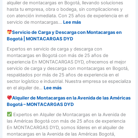
a
i
alquiler de montacargas en Bogotá, llevando soluciones
o
u
e
c
c
hasta tu empresa, obra o bodega, sin complicaciones y
e
í
n
a
i
con atención inmediata. Con 25 años de experiencia en el
n
a
i
r
o
:
servicio de montacargas...
Lee más
B
p
d
g
d
o
a
a
Servicio de Carga y Descarga con Montacargas en
a
e
M
g
s
6
Bogotá | MONTACARGAS DYD
s
M
o
o
o
8
e
o
n
Expertos en servicio de carga y descarga con
t
a
,
n
n
t
montacargas en Bogotá con más de 25 años de
á
p
B
l
t
a
experiencia En MONTACARGAS DYD, ofrecemos el mejor
a
o
a
a
c
servicio de carga y descarga con montacargas en Bogotá,
s
g
A
c
a
respaldados por más de 25 años de experiencia en el
o
o
v
a
r
sector logístico e industrial. Nuestra empresa se especializa
t
e
r
g
:
en el alquiler de...
Lee más
á
n
g
a
–
i
Alquiler de Montacargas en la Avenida de las Américas
a
s
S
¡
d
Bogotá – MONTACARGAS DYD
s
a
e
E
a
e
D
r
Expertos en Alquiler de Montacargas en la Avenida de
s
C
n
o
v
las Américas Bogotá con más de 25 años de experiencia
t
a
A
m
i
En MONTACARGAS DYD, somos líderes en el alquiler de
a
l
v
i
c
montacargas en la Avenida de las Américas Bogotá,
m
l
e