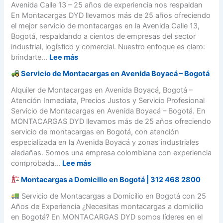
n
v
Avenida Calle 13 – 25 años de experiencia nos respaldan
g
l
n
s
m
i
En Montacargas DYD llevamos más de 25 años ofreciendo
i
o
l
e
o
c
el mejor servicio de montacargas en la Avenida Calle 13,
r
m
u
l
n
i
Bogotá, respaldando a cientos de empresas del sector
?
b
g
i
t
o
industrial, logístico y comercial. Nuestro enfoque es claro:
i
a
d
a
d
:
brindarte...
Lee más
a
r
e
c
e
d
a
Servicio de Montacargas en Avenida Boyacá – Bogotá
a
M
S
e
l
r
o
e
Alquiler de Montacargas en Avenida Boyacá, Bogotá –
c
p
g
n
r
Atención Inmediata, Precios Justos y Servicio Profesional
o
a
a
t
v
Servicio de Montacargas en Avenida Boyacá – Bogotá. En
m
r
s
a
i
MONTACARGAS DYD llevamos más de 25 años ofreciendo
p
a
e
c
c
servicio de montacargas en Bogotá, con atención
r
t
n
a
i
especializada en la Avenida Boyacá y zonas industriales
a
u
B
r
o
aledañas. Somos una empresa colombiana con experiencia
r
p
o
g
d
:
comprobada...
Lee más
l
r
g
a
e
o
o
o
Montacargas a Domicilio en Bogotá | 312 468 2800
s
m
S
y
t
e
o
e
Servicio de Montacargas a Domicilio en Bogotá con 25
e
á
n
n
r
Años de Experiencia ¿Necesitas montacargas a domicilio
c
?
A
t
v
en Bogotá? En MONTACARGAS DYD somos líderes en el
t
G
v