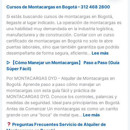
Cursos de Montacargas en Bogotá – 312 468 2800
Si estás buscando cursos de montacargas en Bogotá,
llegaste al lugar indicado. La operación de montacargas es
una habilidad muy demandada en la industria logística,
manufacturera y de construcción. Contar con un curso
certificado de montacargas en Bogotá no solo te abre
puertas laborales, sino que también garantiza que podrás
:
desempeñarte de forma segura, eficiente...
Lee más
C
▷【Cómo Manejar un Montacargas】 Paso a Paso (Guía
u
Súper Fácil)
r
s
Por MONTACARGAS DYD – Alquiler de Montacargas en
o
Bogotá. Aprende paso a paso cómo manejar un
s
montacargas con esta guía fácil y práctica de
d
MONTACARGAS DYD. Conoce los controles, palancas y
e
medidas de seguridad. Ideal para principiantes en Bogotá.
M
Antes de Comenzar Un montacargas es como un carrito
o
:
grande con una “boca” de metal que...
Lee más
n
▷
Preguntas Frecuentes Servicio de Alquiler de
t
【