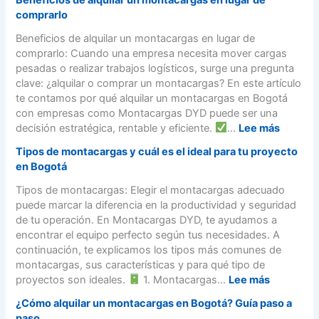
q
l
e
r
i
comprarlo
u
é
q
F
l
i
c
u
Beneficios de alquilar un montacargas en lugar de
á
e
l
t
i
comprarlo: Cuando una empresa necesita mover cargas
c
r
e
r
s
pesadas o realizar trabajos logísticos, surge una pregunta
i
d
r
i
i
clave: ¿alquilar o comprar un montacargas? En este artículo
l
e
d
c
t
te contamos por qué alquilar un montacargas en Bogotá
)
M
e
o
o
con empresas como Montacargas DYD puede ser una
o
M
s
s
:
decisión estratégica, rentable y eficiente.
...
Lee más
n
o
v
l
B
t
n
Tipos de montacargas y cuál es el ideal para tu proyecto
s
e
e
a
t
en Bogotá
.
g
n
c
a
m
a
e
Tipos de montacargas: Elegir el montacargas adecuado
a
c
o
l
f
puede marcar la diferencia en la productividad y seguridad
r
a
n
e
i
de tu operación. En Montacargas DYD, te ayudamos a
g
r
t
s
c
encontrar el equipo perfecto según tus necesidades. A
a
g
a
p
i
continuación, te explicamos los tipos más comunes de
s
a
c
a
o
montacargas, sus características y para qué tipo de
e
s
a
r
s
:
proyectos son ideales.
1. Montacargas...
Lee más
n
e
r
a
d
T
B
n
g
¿Cómo alquilar un montacargas en Bogotá? Guía paso a
o
e
i
o
B
a
paso