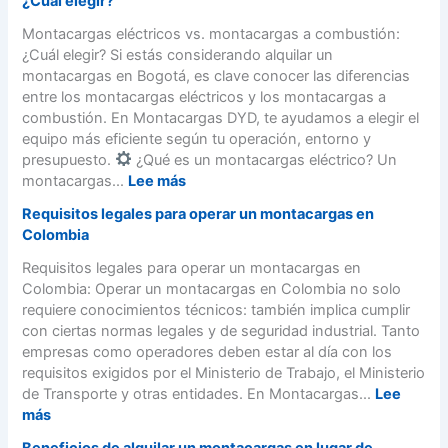
¿Cuál elegir?
g
e
M
2
a
c
o
Montacargas eléctricos vs. montacargas a combustión:
8
s
u
n
¿Cuál elegir? Si estás considerando alquilar un
0
】
e
t
montacargas en Bogotá, es clave conocer las diferencias
0
P
n
a
entre los montacargas eléctricos y los montacargas a
a
t
c
combustión. En Montacargas DYD, te ayudamos a elegir el
s
e
a
equipo más eficiente según tu operación, entorno y
o
s
r
presupuesto.
¿Qué es un montacargas eléctrico? Un
a
S
g
:
montacargas...
Lee más
P
e
a
M
a
Requisitos legales para operar un montacargas en
r
s
o
s
Colombia
v
B
n
o
i
o
t
Requisitos legales para operar un montacargas en
(
c
g
a
Colombia: Operar un montacargas en Colombia no solo
G
i
o
c
requiere conocimientos técnicos: también implica cumplir
u
o
t
a
con ciertas normas legales y de seguridad industrial. Tanto
í
d
á
r
empresas como operadores deben estar al día con los
a
e
】
g
requisitos exigidos por el Ministerio de Trabajo, el Ministerio
S
A
|
a
de Transporte y otras entidades. En Montacargas...
Lee
ú
l
A
s
:
más
p
q
l
e
R
e
u
Beneficios de alquilar un montacargas en lugar de