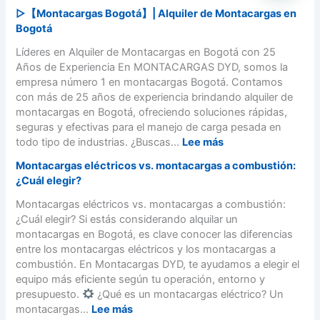
a
▷【Montacargas Bogotá】| Alquiler de Montacargas en
o
r
P
Bogotá
g
u
r
o
n
e
Líderes en Alquiler de Montacargas en Bogotá con 25
t
M
g
Años de Experiencia En MONTACARGAS DYD, somos la
á
o
u
empresa número 1 en montacargas Bogotá. Contamos
–
n
n
con más de 25 años de experiencia brindando alquiler de
3
t
t
montacargas en Bogotá, ofreciendo soluciones rápidas,
1
a
a
seguras y efectivas para el manejo de carga pesada en
2
c
s
:
todo tipo de industrias. ¿Buscas...
Lee más
4
a
F
▷
6
Montacargas eléctricos vs. montacargas a combustión:
r
r
【
8
¿Cuál elegir?
g
e
M
2
a
c
o
Montacargas eléctricos vs. montacargas a combustión:
8
s
u
n
¿Cuál elegir? Si estás considerando alquilar un
0
】
e
t
montacargas en Bogotá, es clave conocer las diferencias
0
P
n
a
entre los montacargas eléctricos y los montacargas a
a
t
c
combustión. En Montacargas DYD, te ayudamos a elegir el
s
e
a
equipo más eficiente según tu operación, entorno y
o
s
r
presupuesto.
¿Qué es un montacargas eléctrico? Un
a
S
g
:
montacargas...
Lee más
P
e