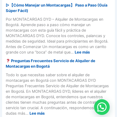
C
▷【Cómo Manejar un Montacargas】 Paso a Paso (Guía
u
Súper Fácil)
r
s
Por MONTACARGAS DYD – Alquiler de Montacargas en
o
Bogotá. Aprende paso a paso cómo manejar un
s
montacargas con esta guía fácil y práctica de
d
MONTACARGAS DYD. Conoce los controles, palancas y
e
medidas de seguridad. Ideal para principiantes en Bogotá.
M
Antes de Comenzar Un montacargas es como un carrito
o
:
grande con una “boca” de metal que...
Lee más
n
▷
Preguntas Frecuentes Servicio de Alquiler de
t
【
Montacargas en Bogotá
a
C
c
ó
Todo lo que necesitas saber sobre el alquiler de
a
m
montacargas en Bogotá con MONTACARGAS DYD
r
o
Preguntas Frecuentes Servicio de Alquiler de Montacargas
g
M
en Bogotá. En MONTACARGAS DYD, líderes en el alquiler
a
a
de montacargas en Bogotá, entendemos que nuestros
s
n
clientes tienen muchas preguntas antes de contratar un
e
e
servicio tan crucial. A continuación, respondemos las
n
j
:
dudas más...
Lee más
B