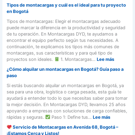
l
B
t
n
Tipos de montacargas y cuál es el ideal para tu proyecto
s
e
e
a
t
en Bogotá
.
g
n
c
a
m
a
e
Tipos de montacargas: Elegir el montacargas adecuado
a
c
o
l
f
puede marcar la diferencia en la productividad y seguridad
r
a
n
e
i
de tu operación. En Montacargas DYD, te ayudamos a
g
r
t
s
c
encontrar el equipo perfecto según tus necesidades. A
a
g
a
p
i
continuación, te explicamos los tipos más comunes de
s
a
c
a
o
montacargas, sus características y para qué tipo de
e
s
a
r
s
:
proyectos son ideales.
1. Montacargas...
Lee más
n
e
r
a
d
T
B
n
g
¿Cómo alquilar un montacargas en Bogotá? Guía paso a
o
e
i
o
B
a
paso
p
a
p
g
o
s
e
l
o
Si estás buscando alquilar un montacargas en Bogotá, ya
o
g
a
r
q
s
sea para una obra, logística o carga pesada, esta guía te
t
o
c
a
u
d
ayudará a entender todo lo que necesitas saber para tomar
á
t
o
r
i
e
la mejor decisión. En Montacargas DYD, llevamos 25 años
á
m
u
l
m
apoyando a empresas con soluciones de carga confiables,
b
n
a
o
:
rápidas y seguras.
Paso 1: Define tus...
Lee más
u
m
r
n
¿
s
o
Servicio de Montacargas en Avenida 68, Bogotá –
u
t
C
t
n
¡Estamos Cerca y Listos!
n
a