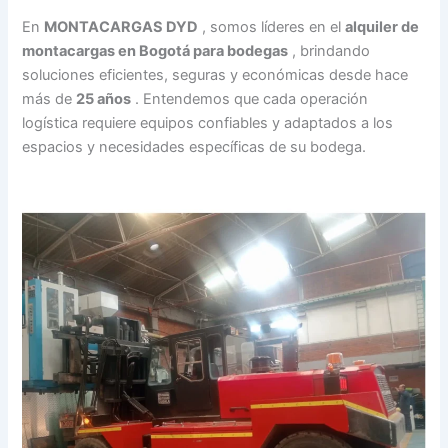
En
MONTACARGAS DYD
, somos líderes en el
alquiler de
montacargas en Bogotá para bodegas
, brindando
soluciones eficientes, seguras y económicas desde hace
más de
25 años
. Entendemos que cada operación
logística requiere equipos confiables y adaptados a los
espacios y necesidades específicas de su bodega.