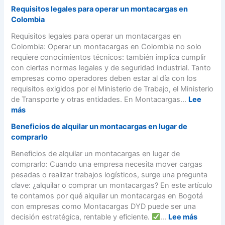
a
M
a
Requisitos legales para operar un montacargas en
r
s
o
s
Colombia
v
B
n
o
i
o
t
Requisitos legales para operar un montacargas en
(
c
g
a
Colombia: Operar un montacargas en Colombia no solo
G
i
o
c
requiere conocimientos técnicos: también implica cumplir
u
o
t
a
con ciertas normas legales y de seguridad industrial. Tanto
í
d
á
r
empresas como operadores deben estar al día con los
a
e
】
g
requisitos exigidos por el Ministerio de Trabajo, el Ministerio
S
A
|
a
de Transporte y otras entidades. En Montacargas...
Lee
ú
l
A
s
:
más
p
q
l
e
R
e
u
Beneficios de alquilar un montacargas en lugar de
q
l
e
r
i
comprarlo
u
é
q
F
l
i
c
u
Beneficios de alquilar un montacargas en lugar de
á
e
l
t
i
comprarlo: Cuando una empresa necesita mover cargas
c
r
e
r
s
pesadas o realizar trabajos logísticos, surge una pregunta
i
d
r
i
i
clave: ¿alquilar o comprar un montacargas? En este artículo
l
e
d
c
t
te contamos por qué alquilar un montacargas en Bogotá
)
M
e
o
o
con empresas como Montacargas DYD puede ser una
o
M
s
s
:
decisión estratégica, rentable y eficiente.
...
Lee más
n
o
v