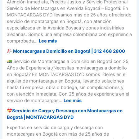
r
Atención Inmediata, Precios Justos y Servicio Profesional
o
a
a
t
v
Servicio de Montacargas en Avenida Boyacá – Bogotá. En
m
r
s
a
i
MONTACARGAS DYD llevamos más de 25 años ofreciendo
p
a
e
c
c
servicio de montacargas en Bogotá, con atención
r
t
n
a
i
especializada en la Avenida Boyacá y zonas industriales
a
u
B
r
o
aledañas. Somos una empresa colombiana con experiencia
r
p
o
g
d
:
comprobada...
Lee más
l
r
g
a
e
o
o
o
Montacargas a Domicilio en Bogotá | 312 468 2800
s
m
S
y
t
e
o
e
Servicio de Montacargas a Domicilio en Bogotá con 25
e
á
n
n
r
Años de Experiencia ¿Necesitas montacargas a domicilio
c
?
A
t
v
en Bogotá? En MONTACARGAS DYD somos líderes en el
t
G
v
a
i
alquiler de montacargas en Bogotá, llevando soluciones
o
u
e
c
c
hasta tu empresa, obra o bodega, sin complicaciones y
e
í
n
a
i
con atención inmediata. Con 25 años de experiencia en el
n
a
i
r
o
:
servicio de montacargas...
Lee más
B
p
d
g
d
o
a
a
Servicio de Carga y Descarga con Montacargas en
a
e
M
g
s
6
Bogotá | MONTACARGAS DYD
s
M
o
o
o
8
e
o
n
Expertos en servicio de carga y descarga con
t
a
,
n
n
t
montacargas en Bogotá con más de 25 años de
á
p
B
l
t