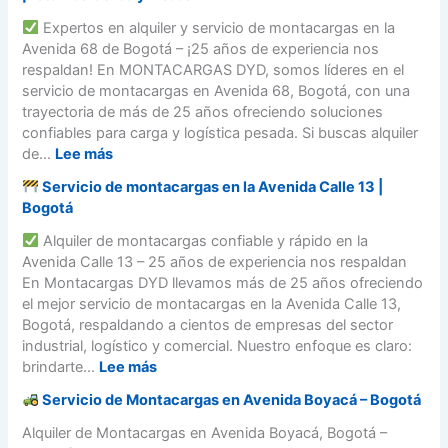
ó
i
t
m
c
m
Expertos en alquiler y servicio de montacargas en la
ó
a
o
a
o
Avenida 68 de Bogotá – ¡25 años de experiencia nos
n
c
n
r
a
respaldan! En MONTACARGAS DYD, somos líderes en el
:
a
t
g
l
servicio de montacargas en Avenida 68, Bogotá, con una
¿
r
a
a
q
trayectoria de más de 25 años ofreciendo soluciones
C
g
c
s
u
confiables para carga y logística pesada. Si buscas alquiler
u
a
a
y
i
:
de...
Lee más
á
s
r
c
l
l
e
g
Servicio de montacargas en la Avenida Calle 13 |
u
a
S
e
n
a
Bogotá
á
r
e
l
C
s
l
u
r
Alquiler de montacargas confiable y rápido en la
e
o
e
e
n
v
Avenida Calle 13 – 25 años de experiencia nos respaldan
g
l
n
s
m
i
En Montacargas DYD llevamos más de 25 años ofreciendo
i
o
l
e
o
c
el mejor servicio de montacargas en la Avenida Calle 13,
r
m
u
l
n
i
Bogotá, respaldando a cientos de empresas del sector
?
b
g
i
t
o
industrial, logístico y comercial. Nuestro enfoque es claro:
i
a
d
a
d
:
brindarte...
Lee más
a
r
e
c
e
d
a
Servicio de Montacargas en Avenida Boyacá – Bogotá
a
M
S
e
l
r
o
e
Alquiler de Montacargas en Avenida Boyacá, Bogotá –
c
p
g
n