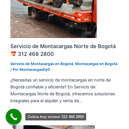
s
e
r
e
n
g
n
i
a
B
d
s
o
a
e
g
d
n
o
e
C
Servicio de Montacargas Norte de Bogotá
t
l
a
á
a
312 468 2800
r
|
s
r
M
Servicio de Montacargas en Bogotá
,
Montacargas en Bogotá
A
e
O
/ Por
MontacargasDyD
m
r
N
é
a
¿Necesitas un servicio de montacargas en norte de
T
r
7
Bogotá confiable y eficiente? En Servicio de
A
i
S
C
Montacargas Norte de Bogotá, ofrecemos soluciones
c
é
A
a
integrales para el alquiler y renta de…
p
R
s
t
G
B
i
Cotiza hoy mismo 312 468 2800
A
o
m
S
g
a