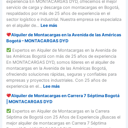
a
experiencia En MONTACARGAS DYD, ofrecemos el mejor
a
o
a
a
c
servicio de carga y descarga con montacargas en Bogotá,
s
g
A
c
a
respaldados por más de 25 años de experiencia en el
o
o
v
a
r
sector logístico e industrial. Nuestra empresa se especializa
t
e
r
g
:
en el alquiler de...
Lee más
á
n
g
a
–
i
Alquiler de Montacargas en la Avenida de las Américas
a
s
S
¡
d
Bogotá – MONTACARGAS DYD
s
a
e
E
a
e
D
r
Expertos en Alquiler de Montacargas en la Avenida de
s
C
n
o
v
las Américas Bogotá con más de 25 años de experiencia
t
a
A
m
i
En MONTACARGAS DYD, somos líderes en el alquiler de
a
l
v
i
c
montacargas en la Avenida de las Américas Bogotá,
m
l
e
c
i
ofreciendo soluciones rápidas, seguras y confiables para
o
e
n
i
o
empresas y proyectos industriales. Con 25 años de
s
1
i
l
d
:
experiencia en el...
Lee más
C
3
d
i
e
e
|
a
Alquiler de Montacargas en Carrera 7 Séptima Bogotá
o
C
A
r
B
B
| MONTACARGAS DYD
e
a
l
c
o
o
n
r
q
Expertos en Alquiler de Montacargas en la Carrera
a
g
y
B
g
u
Séptima de Bogotá con 25 Años de Experiencia ¿Buscas el
y
o
a
o
a
i
mejor alquiler de montacargas en Carrera 7 Séptima
L
t
c
g
y
l