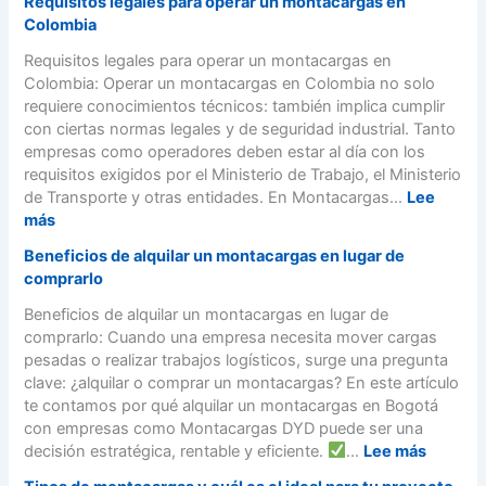
a
Requisitos legales para operar un montacargas en
r
s
o
s
Colombia
v
B
n
o
i
o
t
Requisitos legales para operar un montacargas en
(
c
g
a
Colombia: Operar un montacargas en Colombia no solo
G
i
o
c
requiere conocimientos técnicos: también implica cumplir
u
o
t
a
con ciertas normas legales y de seguridad industrial. Tanto
í
d
á
r
empresas como operadores deben estar al día con los
a
e
】
g
requisitos exigidos por el Ministerio de Trabajo, el Ministerio
S
A
|
a
de Transporte y otras entidades. En Montacargas...
Lee
ú
l
A
s
:
más
p
q
l
e
R
e
u
Beneficios de alquilar un montacargas en lugar de
q
l
e
r
i
comprarlo
u
é
q
F
l
i
c
u
Beneficios de alquilar un montacargas en lugar de
á
e
l
t
i
comprarlo: Cuando una empresa necesita mover cargas
c
r
e
r
s
pesadas o realizar trabajos logísticos, surge una pregunta
i
d
r
i
i
clave: ¿alquilar o comprar un montacargas? En este artículo
l
e
d
c
t
te contamos por qué alquilar un montacargas en Bogotá
)
M
e
o
o
con empresas como Montacargas DYD puede ser una
o
M
s
s
:
decisión estratégica, rentable y eficiente.
...
Lee más
n
o
v
l
B
t
n