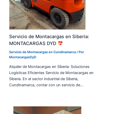
r
e
n
g
n
i
a
B
d
s
o
a
e
g
d
n
o
e
C
Servicio de Montacargas en Siberia:
t
l
a
á
a
MONTACARGAS DYD
r
|
s
r
M
Servicio de Montacargas en Cundinamarca
/ Por
A
e
O
MontacargasDyD
m
r
N
é
a
Alquiler de Montacargas en Siberia: Soluciones
T
r
7
Logísticas Eficientes Servicio de Montacargas en
A
i
S
C
Siberia. En el sector industrial de Siberia,
c
é
A
a
Cundinamarca, contar con un servicio de…
p
R
s
t
G
B
i
A
o
m
S
g
a
D
o
B