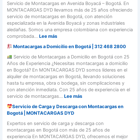
a
t
v
Servicio de Montacargas en Avenida Boyacá – Bogotá. En
m
r
s
a
i
MONTACARGAS DYD llevamos más de 25 años ofreciendo
p
a
e
c
c
servicio de montacargas en Bogotá, con atención
r
t
n
a
i
especializada en la Avenida Boyacá y zonas industriales
a
u
B
r
o
aledañas. Somos una empresa colombiana con experiencia
r
p
o
g
d
:
comprobada...
Lee más
l
r
g
a
e
o
o
o
Montacargas a Domicilio en Bogotá | 312 468 2800
s
m
S
y
t
e
o
e
Servicio de Montacargas a Domicilio en Bogotá con 25
e
á
n
n
r
Años de Experiencia ¿Necesitas montacargas a domicilio
c
?
A
t
v
en Bogotá? En MONTACARGAS DYD somos líderes en el
t
G
v
a
i
alquiler de montacargas en Bogotá, llevando soluciones
o
u
e
c
c
hasta tu empresa, obra o bodega, sin complicaciones y
e
í
n
a
i
con atención inmediata. Con 25 años de experiencia en el
n
a
i
r
o
:
servicio de montacargas...
Lee más
B
p
d
g
d
o
a
a
Servicio de Carga y Descarga con Montacargas en
a
e
M
g
s
6
Bogotá | MONTACARGAS DYD
s
M
o
o
o
8
e
o
n
Expertos en servicio de carga y descarga con
t
a
,
n
n
t
montacargas en Bogotá con más de 25 años de
á
p
B
l
t
a
experiencia En MONTACARGAS DYD, ofrecemos el mejor
a
o
a