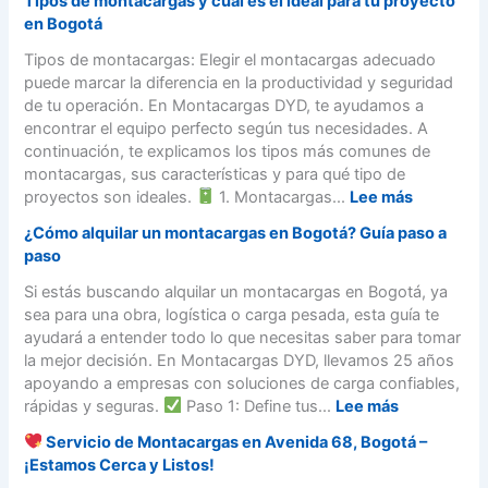
Tipos de montacargas y cuál es el ideal para tu proyecto
s
e
e
a
t
en Bogotá
.
g
n
c
a
m
a
e
Tipos de montacargas: Elegir el montacargas adecuado
a
c
o
l
f
puede marcar la diferencia en la productividad y seguridad
r
a
n
e
i
de tu operación. En Montacargas DYD, te ayudamos a
g
r
t
s
c
encontrar el equipo perfecto según tus necesidades. A
a
g
a
p
i
continuación, te explicamos los tipos más comunes de
s
a
c
a
o
montacargas, sus características y para qué tipo de
e
s
a
r
s
:
proyectos son ideales.
1. Montacargas...
Lee más
n
e
r
a
d
T
B
n
g
¿Cómo alquilar un montacargas en Bogotá? Guía paso a
o
e
i
o
B
a
paso
p
a
p
g
o
s
e
l
o
Si estás buscando alquilar un montacargas en Bogotá, ya
o
g
a
r
q
s
sea para una obra, logística o carga pesada, esta guía te
t
o
c
a
u
d
ayudará a entender todo lo que necesitas saber para tomar
á
t
o
r
i
e
la mejor decisión. En Montacargas DYD, llevamos 25 años
á
m
u
l
m
apoyando a empresas con soluciones de carga confiables,
b
n
a
o
:
rápidas y seguras.
Paso 1: Define tus...
Lee más
u
m
r
n
¿
s
o
Servicio de Montacargas en Avenida 68, Bogotá –
u
t
C
t
n
¡Estamos Cerca y Listos!
n
a
ó
i
t