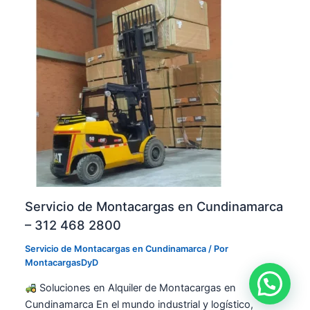
Y
t
o
D
á
g
–
o
M
t
O
á
N
|
T
M
A
O
C
N
A
T
R
A
G
C
A
A
S
R
Servicio de Montacargas en Cundinamarca
D
G
– 312 468 2800
Y
A
D
S
Servicio de Montacargas en Cundinamarca
/ Por
D
MontacargasDyD
Y
D
Soluciones en Alquiler de Montacargas en
Cundinamarca En el mundo industrial y logístico,