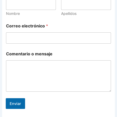
Nombre
Apellidos
m
Correo electrónico
*
e
n
s
a
j
e
Comentario o mensaje
o
*
Enviar