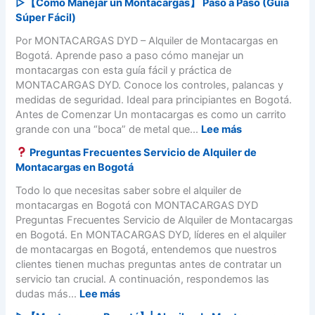
▷【Cómo Manejar un Montacargas】 Paso a Paso (Guía
u
Súper Fácil)
r
s
Por MONTACARGAS DYD – Alquiler de Montacargas en
o
Bogotá. Aprende paso a paso cómo manejar un
s
montacargas con esta guía fácil y práctica de
d
MONTACARGAS DYD. Conoce los controles, palancas y
e
medidas de seguridad. Ideal para principiantes en Bogotá.
M
Antes de Comenzar Un montacargas es como un carrito
o
:
grande con una “boca” de metal que...
Lee más
n
▷
Preguntas Frecuentes Servicio de Alquiler de
t
【
Montacargas en Bogotá
a
C
c
ó
Todo lo que necesitas saber sobre el alquiler de
a
m
montacargas en Bogotá con MONTACARGAS DYD
r
o
Preguntas Frecuentes Servicio de Alquiler de Montacargas
g
M
en Bogotá. En MONTACARGAS DYD, líderes en el alquiler
a
a
de montacargas en Bogotá, entendemos que nuestros
s
n
clientes tienen muchas preguntas antes de contratar un
e
e
servicio tan crucial. A continuación, respondemos las
n
j
:
dudas más...
Lee más
B
a