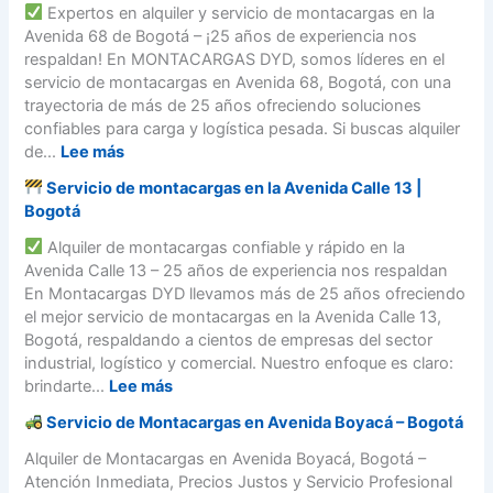
m
c
m
Expertos en alquiler y servicio de montacargas en la
ó
a
o
a
o
Avenida 68 de Bogotá – ¡25 años de experiencia nos
n
c
n
r
a
respaldan! En MONTACARGAS DYD, somos líderes en el
:
a
t
g
l
servicio de montacargas en Avenida 68, Bogotá, con una
¿
r
a
a
q
trayectoria de más de 25 años ofreciendo soluciones
C
g
c
s
u
confiables para carga y logística pesada. Si buscas alquiler
u
a
a
y
i
:
de...
Lee más
á
s
r
c
l
l
e
g
Servicio de montacargas en la Avenida Calle 13 |
u
a
S
e
n
a
Bogotá
á
r
e
l
C
s
l
u
r
Alquiler de montacargas confiable y rápido en la
e
o
e
e
n
v
Avenida Calle 13 – 25 años de experiencia nos respaldan
g
l
n
s
m
i
En Montacargas DYD llevamos más de 25 años ofreciendo
i
o
l
e
o
c
el mejor servicio de montacargas en la Avenida Calle 13,
r
m
u
l
n
i
Bogotá, respaldando a cientos de empresas del sector
?
b
g
i
t
o
industrial, logístico y comercial. Nuestro enfoque es claro:
i
a
d
a
d
:
brindarte...
Lee más
a
r
e
c
e
d
a
Servicio de Montacargas en Avenida Boyacá – Bogotá
a
M
S
e
l
r
o
e
Alquiler de Montacargas en Avenida Boyacá, Bogotá –
c
p
g
n
r
Atención Inmediata, Precios Justos y Servicio Profesional
o
a